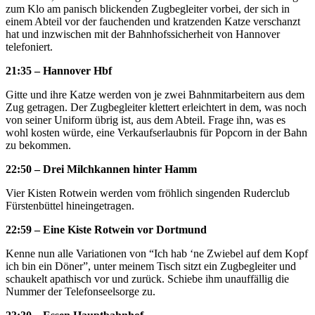
zum Klo am panisch blickenden Zugbegleiter vorbei, der sich in
einem Abteil vor der fauchenden und kratzenden Katze verschanzt
hat und inzwischen mit der Bahnhofssicherheit von Hannover
telefoniert.
21:35 – Hannover Hbf
Gitte und ihre Katze werden von je zwei Bahnmitarbeitern aus dem
Zug getragen. Der Zugbegleiter klettert erleichtert in dem, was noch
von seiner Uniform übrig ist, aus dem Abteil. Frage ihn, was es
wohl kosten würde, eine Verkaufserlaubnis für Popcorn in der Bahn
zu bekommen.
22:50 – Drei Milchkannen hinter Hamm
Vier Kisten Rotwein werden vom fröhlich singenden Ruderclub
Fürstenbüttel hineingetragen.
22:59 – Eine Kiste Rotwein vor Dortmund
Kenne nun alle Variationen von “Ich hab ‘ne Zwiebel auf dem Kopf
ich bin ein Döner”, unter meinem Tisch sitzt ein Zugbegleiter und
schaukelt apathisch vor und zurück. Schiebe ihm unauffällig die
Nummer der Telefonseelsorge zu.