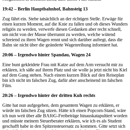
19:42 – Berlin Hauptbahnhof, Bahnsteig 13
Zug fährt ein. Stehe tatsächlich an der richtigen Stelle. Erwäge für
einen kurzen Moment, auf die Knie zu fallen und ob dieses Wunders
religiös zu werden, verwerfe diesen Gedanken aber recht schnell,
um nicht von der Masse überrannt zu werden, welche wütend
schreiend zu ihren Wagen rennt und sich darüber aufregt, dass die
Bahn sie nicht über die geänderte Wagenreihung informiert hat.
20:06 – Irgendwo hinter Spandau, Wagen 24
Eine bunt gekleidete Frau mit Katze auf dem Arm versucht mir zu
erklären, ich säße auf ihrem Platz und sie wolle ja jetzt nicht bis Kiel
auf dem Gang stehen. Nach einem kurzen Blick auf den Reiseplan
bin ich nicht im falschen Zug, dafür aber anscheinend im falschen
Film.
20:26 – Irgendwo hinter der dritten Kuh rechts
Gitte hat nun aufgegeben, dem gesamtem Wagen zu erklären, er
würde im falschen Zug sitzen. Hätte ich einen Popcorn-Stand, wäre
ich nun weit über alle BAföG-Freibeträge hinauskatapultiert worden
und müsste meinem Steuerberater erklären, wie ich es als Student
geschafft habe in den Spitzensteuersatz zu kommen. Gitte setzt sich