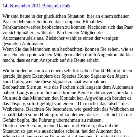
14. November 2011
Benjamin Falk
Wir sind heute in der glücklichen Situation, hier an einem scheuen
Paar freilebender Senioren das komplexe Ritual des
Fahrkartenerwerbes beobachten zu können. Nachdem sich das Paar
vorsichtig nähert, wählt das Pärchen ein Mitglied des
Automatenrudels aus. Zielsicher wählt es einen der wenigen
gesunden Automaten.
Wenn Sie das Männchen nun beobachten, können Sie sehen, wie es
umstehenden potenziellen Mitjägern allein durch Augenkontakt klar
macht, dass es nun Anspruch auf die Beute erhebt.
Wir befinden uns nun an einem sehr kritischen Punkt. Häufig fielen
gerade jüngere Exemplare der Spezies Homo Sapiens den Jägern
zum Opfer, weil sie diese Signale zu spät wahrnahmen.
Beobachten Sie nun, wie das Pärchen sich langsam dem Automaten
nähert. Langsam, um ihre auserkorene Beute nicht zu verschrecken.
Nun stellt das Männchen den Kontakt her. Argwöhnisch berührt es
das Display, sofort gefolgt von einem "Du machst das falsch" des
Weibchens. Beachten Sie besonders, wie geschickt das Weibchen es
schafft dabei so im Hintergrund zu bleiben, dass es sich nicht in die
Gefahr begibt, die Führung übernehmen zu müssen.
Doch sehen Sie nun, meine Damen und Herren, obwohl die
Situation so gut wie aussichtslos scheint, hat der Automat den
Widerstand gegen seine Jäger nicht aufgegeben. Geschickt setzt er