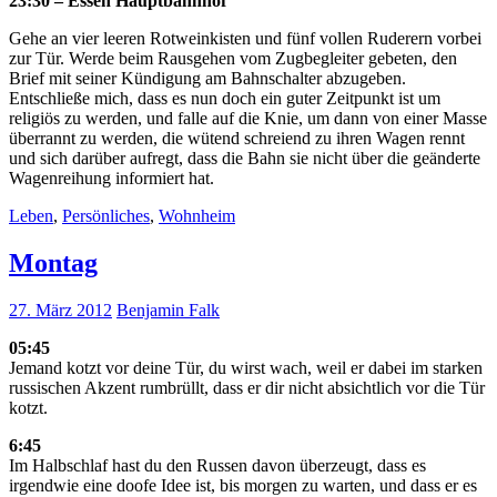
23:30 – Essen Hauptbahnhof
Gehe an vier leeren Rotweinkisten und fünf vollen Ruderern vorbei
zur Tür. Werde beim Rausgehen vom Zugbegleiter gebeten, den
Brief mit seiner Kündigung am Bahnschalter abzugeben.
Entschließe mich, dass es nun doch ein guter Zeitpunkt ist um
religiös zu werden, und falle auf die Knie, um dann von einer Masse
überrannt zu werden, die wütend schreiend zu ihren Wagen rennt
und sich darüber aufregt, dass die Bahn sie nicht über die geänderte
Wagenreihung informiert hat.
Leben
,
Persönliches
,
Wohnheim
Montag
27. März 2012
Benjamin Falk
05:45
Jemand kotzt vor deine Tür, du wirst wach, weil er dabei im starken
russischen Akzent rumbrüllt, dass er dir nicht absichtlich vor die Tür
kotzt.
6:45
Im Halbschlaf hast du den Russen davon überzeugt, dass es
irgendwie eine doofe Idee ist, bis morgen zu warten, und dass er es