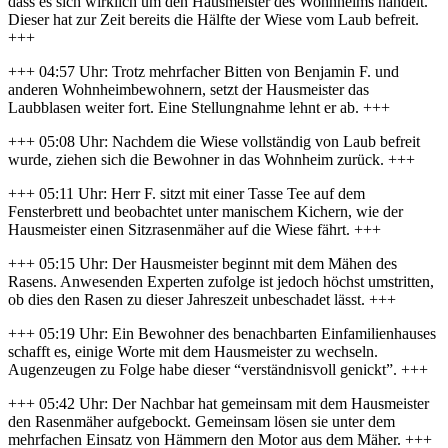
dass es sich wirklich um den Hausmeister des Wohnheims handelt.
Dieser hat zur Zeit bereits die Hälfte der Wiese vom Laub befreit.
+++
+++ 04:57 Uhr: Trotz mehrfacher Bitten von Benjamin F. und
anderen Wohnheimbewohnern, setzt der Hausmeister das
Laubblasen weiter fort. Eine Stellungnahme lehnt er ab. +++
+++ 05:08 Uhr: Nachdem die Wiese vollständig von Laub befreit
wurde, ziehen sich die Bewohner in das Wohnheim zurück. +++
+++ 05:11 Uhr: Herr F. sitzt mit einer Tasse Tee auf dem
Fensterbrett und beobachtet unter manischem Kichern, wie der
Hausmeister einen Sitzrasenmäher auf die Wiese fährt. +++
+++ 05:15 Uhr: Der Hausmeister beginnt mit dem Mähen des
Rasens. Anwesenden Experten zufolge ist jedoch höchst umstritten,
ob dies den Rasen zu dieser Jahreszeit unbeschadet lässt. +++
+++ 05:19 Uhr: Ein Bewohner des benachbarten Einfamilienhauses
schafft es, einige Worte mit dem Hausmeister zu wechseln.
Augenzeugen zu Folge habe dieser “verständnisvoll genickt”. +++
+++ 05:42 Uhr: Der Nachbar hat gemeinsam mit dem Hausmeister
den Rasenmäher aufgebockt. Gemeinsam lösen sie unter dem
mehrfachen Einsatz von Hämmern den Motor aus dem Mäher. +++