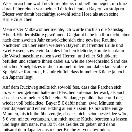
Waschmaschine wohl noch frei bliebe, und ließ ihn liegen, um kurz
darauf über einen vor meiner Tür kriechenden Bayern zu stolpern.
Dieser war damit beschäftigt sowohl seine Hose als auch seine
Brille zu suchen.
Mein erster Mitbewohner meinte, ich würde mich an die Samstag-
Abend-Hindernisläufe gewöhnen. Geglaubt habe ich ihm nicht, aber
nach dem zweiten Jahr entwickelte sich eine gewisse Routine.
Nachdem ich über einen weiteren Bayern, mit fremder Brille und
zwei Hosen, sowie ein koitales Pärchen kletterte, konnte ich dann
die Waschmaschine neben zwei Herren und einer Schubkarre
befüllen und schaute ihnen dabei zu, wie sie abwechselnd Sand des
örtlichen Spielplatzes in die Trommel füllten und dabei laut saubere
Spielplätze forderten, bis mir einfiel, dass in meiner Küche ja noch
ein Japaner liegt.
Auf dem Rückweg stellte ich sowohl fest, dass das Pärchen sich
inzwischen getrennt hatte und Flaschen aufeinander warf, als auch,
dass sich vor meiner Küche eine Schlange gebildet hatte und der,
wieder voll bekleidete, Bayer 5 € dafür nahm, zwei Minuten mit
dem Japaner und einem Edding allein zu sein. Es brauchte einige
Minuten, bis ich ihn überzeugte, dass es nicht seine beste Idee wäre,
5 € von mir zu verlangen, um mich meine Küche betreten zu lassen,
und legte ihm nahe, mir 30 % des Geldes zu geben und dann
mitsamt dem Japaner aus meiner Küche zu verschwinden.