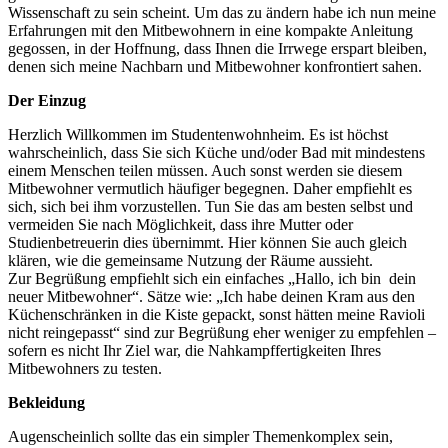
Wissenschaft zu sein scheint. Um das zu ändern habe ich nun meine
Erfahrungen mit den Mitbewohnern in eine kompakte Anleitung
gegossen, in der Hoffnung, dass Ihnen die Irrwege erspart bleiben,
denen sich meine Nachbarn und Mitbewohner konfrontiert sahen.
Der Einzug
Herzlich Willkommen im Studentenwohnheim. Es ist höchst
wahrscheinlich, dass Sie sich Küche und/oder Bad mit mindestens
einem Menschen teilen müssen. Auch sonst werden sie diesem
Mitbewohner vermutlich häufiger begegnen. Daher empfiehlt es
sich, sich bei ihm vorzustellen. Tun Sie das am besten selbst und
vermeiden Sie nach Möglichkeit, dass ihre Mutter oder
Studienbetreuerin dies übernimmt. Hier können Sie auch gleich
klären, wie die gemeinsame Nutzung der Räume aussieht.
Zur Begrüßung empfiehlt sich ein einfaches „Hallo, ich bin dein
neuer Mitbewohner“. Sätze wie: „Ich habe deinen Kram aus den
Küchenschränken in die Kiste gepackt, sonst hätten meine Ravioli
nicht reingepasst“ sind zur Begrüßung eher weniger zu empfehlen –
sofern es nicht Ihr Ziel war, die Nahkampffertigkeiten Ihres
Mitbewohners zu testen.
Bekleidung
Augenscheinlich sollte das ein simpler Themenkomplex sein,