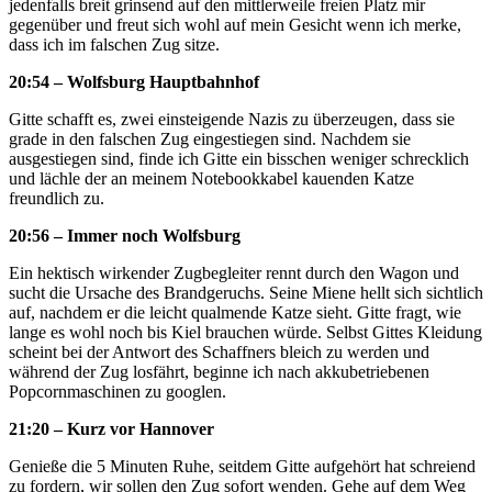
jedenfalls breit grinsend auf den mittlerweile freien Platz mir
gegenüber und freut sich wohl auf mein Gesicht wenn ich merke,
dass ich im falschen Zug sitze.
20:54 – Wolfsburg Hauptbahnhof
Gitte schafft es, zwei einsteigende Nazis zu überzeugen, dass sie
grade in den falschen Zug eingestiegen sind. Nachdem sie
ausgestiegen sind, finde ich Gitte ein bisschen weniger schrecklich
und lächle der an meinem Notebookkabel kauenden Katze
freundlich zu.
20:56 – Immer noch Wolfsburg
Ein hektisch wirkender Zugbegleiter rennt durch den Wagon und
sucht die Ursache des Brandgeruchs. Seine Miene hellt sich sichtlich
auf, nachdem er die leicht qualmende Katze sieht. Gitte fragt, wie
lange es wohl noch bis Kiel brauchen würde. Selbst Gittes Kleidung
scheint bei der Antwort des Schaffners bleich zu werden und
während der Zug losfährt, beginne ich nach akkubetriebenen
Popcornmaschinen zu googlen.
21:20 – Kurz vor Hannover
Genieße die 5 Minuten Ruhe, seitdem Gitte aufgehört hat schreiend
zu fordern, wir sollen den Zug sofort wenden. Gehe auf dem Weg