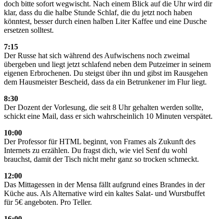
doch bitte sofort wegwischt. Nach einem Blick auf die Uhr wird dir
klar, dass du die halbe Stunde Schlaf, die du jetzt noch haben
könntest, besser durch einen halben Liter Kaffee und eine Dusche
ersetzen solltest.
7:15
Der Russe hat sich während des Aufwischens noch zweimal
übergeben und liegt jetzt schlafend neben dem Putzeimer in seinem
eigenen Erbrochenen. Du steigst über ihn und gibst im Rausgehen
dem Hausmeister Bescheid, dass da ein Betrunkener im Flur liegt.
8:30
Der Dozent der Vorlesung, die seit 8 Uhr gehalten werden sollte,
schickt eine Mail, dass er sich wahrscheinlich 10 Minuten verspätet.
10:00
Der Professor für HTML beginnt, von Frames als Zukunft des
Internets zu erzählen. Du fragst dich, wie viel Senf du wohl
brauchst, damit der Tisch nicht mehr ganz so trocken schmeckt.
12:00
Das Mittagessen in der Mensa fällt aufgrund eines Brandes in der
Küche aus. Als Alternative wird ein kaltes Salat- und Wurstbuffet
für 5€ angeboten. Pro Teller.
16:00