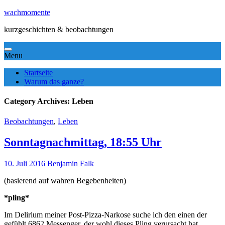
Skip
wachmomente
to
kurzgeschichten & beobachtungen
content
Menu
Startseite
Warum das ganze?
Category Archives:
Leben
Beobachtungen
,
Leben
Sonntagnachmittag, 18:55 Uhr
10. Juli 2016
Benjamin Falk
(basierend auf wahren Begebenheiten)
*pling*
Im Delirium meiner Post-Pizza-Narkose suche ich den einen der
gefühlt 6862 Messenger, der wohl dieses Pling verursacht hat.